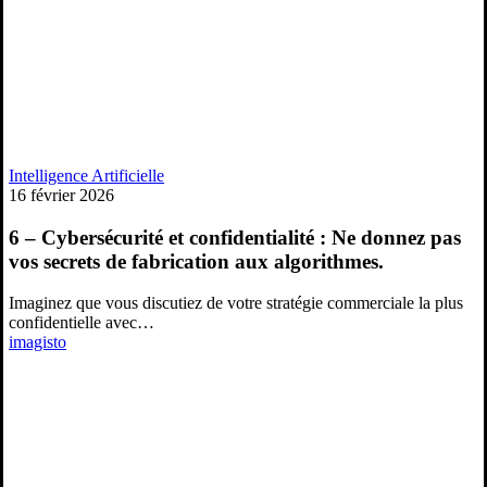
6
Intelligence Artificielle
–
16 février 2026
Cybersécurité
et
6 – Cybersécurité et confidentialité : Ne donnez pas
confidentialité
vos secrets de fabrication aux algorithmes.
:
Ne
Imaginez que vous discutiez de votre stratégie commerciale la plus
donnez
confidentielle avec…
pas
imagisto
vos
secrets
de
fabrication
aux
algorithmes.