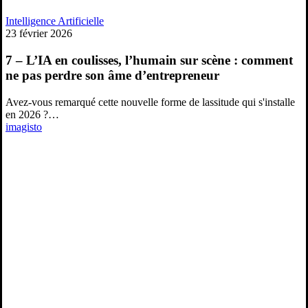
7
Intelligence Artificielle
–
23 février 2026
L’IA
en
7 – L’IA en coulisses, l’humain sur scène : comment
coulisses,
ne pas perdre son âme d’entrepreneur
l’humain
sur
Avez-vous remarqué cette nouvelle forme de lassitude qui s'installe
scène
en 2026 ?…
:
imagisto
comment
ne
pas
perdre
son
âme
d’entrepreneur