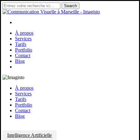
Skip
Search
to
Close
main
Search
content
search
Menu
À propos
Services
Tarifs
Portfolio
Contact
Blog
search
À propos
Services
Tarifs
Portfolio
Contact
Blog
Intelligence Artificielle