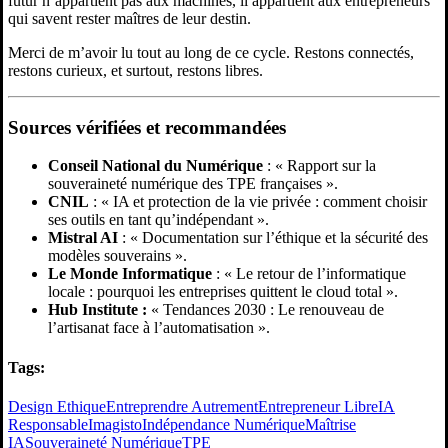
futur n’appartient pas aux machines, il appartient aux entrepreneurs
qui savent rester maîtres de leur destin.
Merci de m’avoir lu tout au long de ce cycle. Restons connectés,
restons curieux, et surtout, restons libres.
Sources vérifiées et recommandées
Conseil National du Numérique
: « Rapport sur la
souveraineté numérique des TPE françaises ».
CNIL
: « IA et protection de la vie privée : comment choisir
ses outils en tant qu’indépendant ».
Mistral AI
: « Documentation sur l’éthique et la sécurité des
modèles souverains ».
Le Monde Informatique
: « Le retour de l’informatique
locale : pourquoi les entreprises quittent le cloud total ».
Hub Institute :
« Tendances 2030 : Le renouveau de
l’artisanat face à l’automatisation ».
Tags:
Design Ethique
Entreprendre Autrement
Entrepreneur Libre
IA
Responsable
Imagisto
Indépendance Numérique
Maîtrise
IA
Souveraineté Numérique
TPE