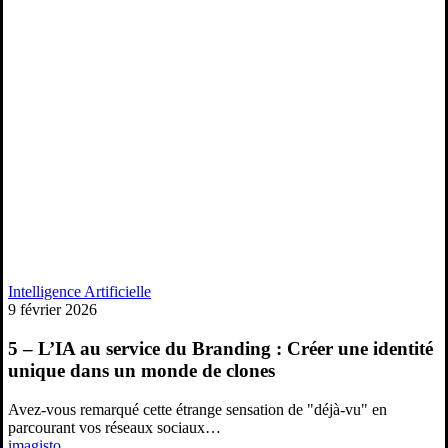
5
Intelligence Artificielle
–
9 février 2026
L’IA
au
5 – L’IA au service du Branding : Créer une identité
service
unique dans un monde de clones
du
Branding
Avez-vous remarqué cette étrange sensation de "déjà-vu" en
:
parcourant vos réseaux sociaux…
Créer
imagisto