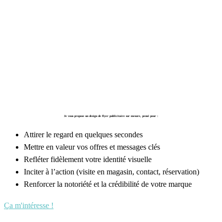
Savez-vous qu’un flyer mal conçu a 3 fois plus de
chances d’être ignoré qu’un flyer au design
soigné et impactant ! 😨
Je vous propose un design de flyer publicitaire sur mesure, pensé pour :
Attirer le regard en quelques secondes
Mettre en valeur vos offres et messages clés
Refléter fidèlement votre identité visuelle
Inciter à l’action (visite en magasin, contact, réservation)
Renforcer la notoriété et la crédibilité de votre marque
Ça m'intéresse !