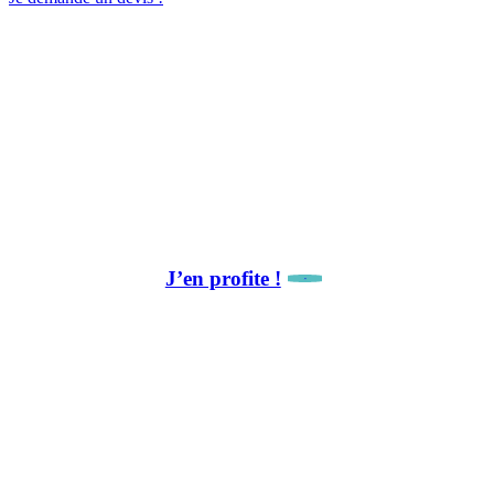
La newsletter, c’est par ici !
🎁 Avantage abonné :
10 % de remise sur notre première collaboration.
J’en profite !