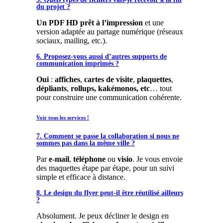
du projet ?
Un PDF HD prêt à l’impression
et une
version adaptée au partage numérique (réseaux
sociaux, mailing, etc.).
6. Proposez-vous aussi d’autres supports de
communication imprimés ?
Oui
:
affiches
,
cartes de visite
,
plaquettes
,
dépliants
,
rollups,
kakémonos, etc
… tout
pour construire une communication cohérente.
Voir tous les services !
7. Comment se passe la collaboration si nous ne
sommes pas dans la même ville ?
Par
e-mail
,
téléphone
ou
visio
. Je vous envoie
des maquettes étape par étape, pour un suivi
simple et efficace à distance.
8. Le design du flyer peut-il être réutilisé ailleurs
?
Absolument. Je peux décliner le design en