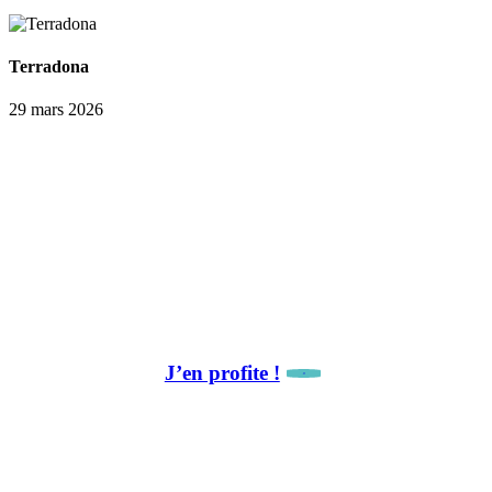
Terradona
29 mars 2026
La newsletter, c’est par ici !
🎁 Avantage abonné :
10 % de remise sur notre première collaboration.
J’en profite !