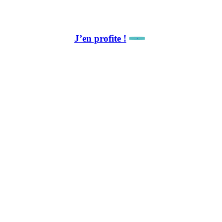
10 % de remise sur notre première collaboration.
J’en profite !