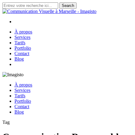
Skip
Search
to
Close
main
Search
content
search
Menu
À propos
Services
Tarifs
Portfolio
Contact
Blog
search
À propos
Services
Tarifs
Portfolio
Contact
Blog
Tag