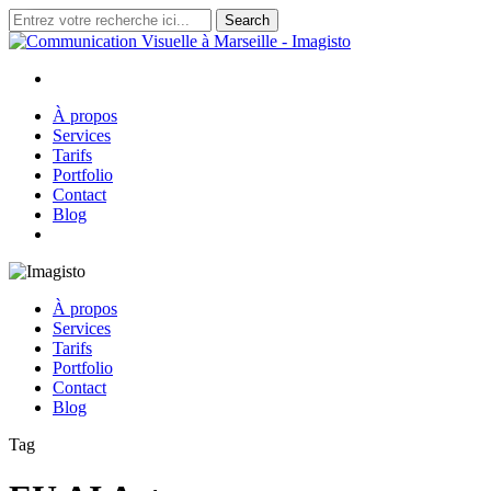
Skip
Search
to
Close
main
Search
content
search
Menu
À propos
Services
Tarifs
Portfolio
Contact
Blog
search
À propos
Services
Tarifs
Portfolio
Contact
Blog
Tag