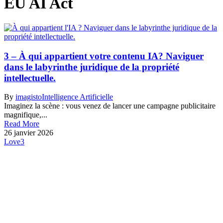
EU AI Act
3 – À qui appartient votre contenu IA? Naviguer
dans le labyrinthe juridique de la propriété
intellectuelle.
By
imagisto
Intelligence Artificielle
Imaginez la scène : vous venez de lancer une campagne publicitaire
magnifique,...
Read More
26 janvier 2026
Love
3
La newsletter, c’est par ici !
🎁 Avantage abonné :