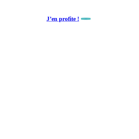
10 % de remise sur notre première collaboration.
J’en profite !