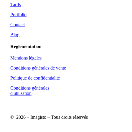
Tarifs
Portfolio
Contact
Blog
Règlementation
Mentions légales
Conditions générales de vente
Politique de confidentialité
Conditions générales
d'utilisation
Profil
Profil
Linkedin
Linkedin
©
2026
– Imagisto – Tous droits réservés