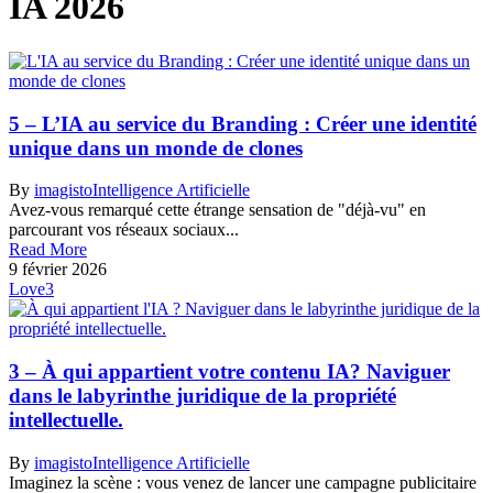
IA 2026
5 – L’IA au service du Branding : Créer une identité
unique dans un monde de clones
By
imagisto
Intelligence Artificielle
Avez-vous remarqué cette étrange sensation de "déjà-vu" en
parcourant vos réseaux sociaux...
Read More
9 février 2026
Love
3
3 – À qui appartient votre contenu IA? Naviguer
dans le labyrinthe juridique de la propriété
intellectuelle.
By
imagisto
Intelligence Artificielle
Imaginez la scène : vous venez de lancer une campagne publicitaire