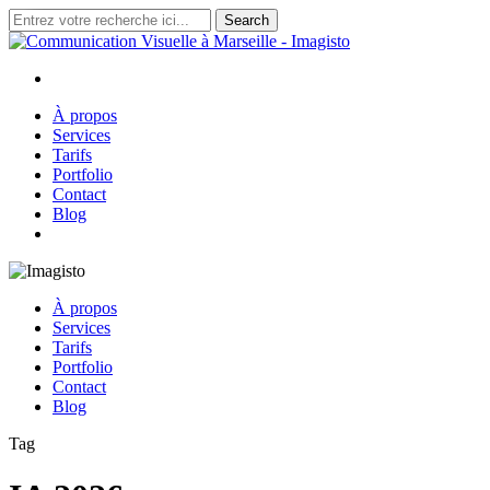
Skip
Search
to
Close
main
Search
content
search
Menu
À propos
Services
Tarifs
Portfolio
Contact
Blog
search
À propos
Services
Tarifs
Portfolio
Contact
Blog
Tag