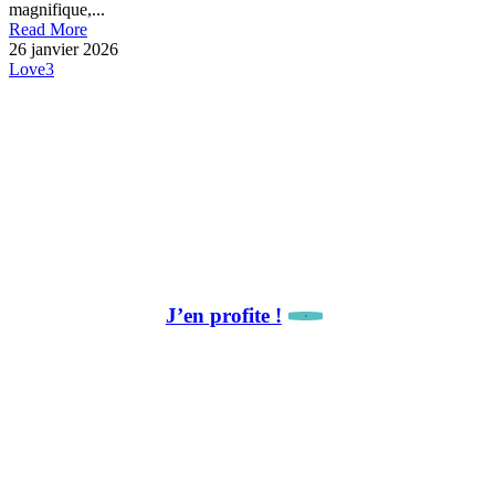
magnifique,...
Read More
26 janvier 2026
Love
3
La newsletter, c’est par ici !
🎁 Avantage abonné :
10 % de remise sur notre première collaboration.
J’en profite !