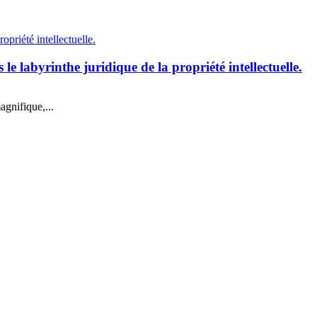
e labyrinthe juridique de la propriété intellectuelle.
gnifique,...
La newsletter, c’est par ici !
🎁 Avantage abonné :
10 % de remise sur notre première collaboration.