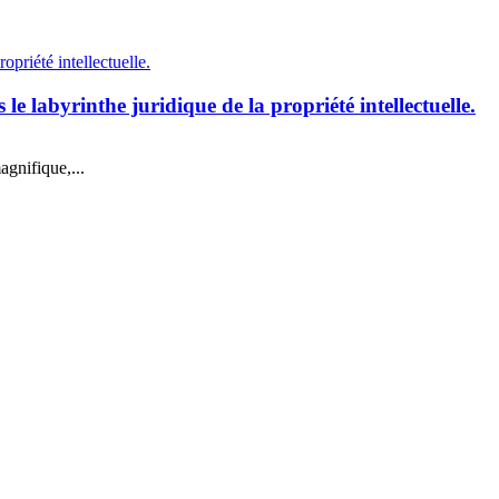
e labyrinthe juridique de la propriété intellectuelle.
gnifique,...
La newsletter, c’est par ici !
🎁 Avantage abonné :
10 % de remise sur notre première collaboration.