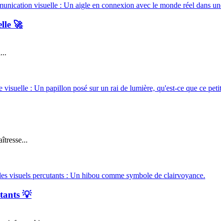
lle 🚀
...
îtresse...
tants 💡