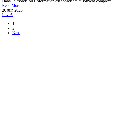
Dans un monde où l'information est abondante et souvent complexe, le
Read More
26 juin 2025
Love
5
1
2
Next