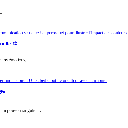
..
uelle 🎨
 nos émotions,...
🏞️
 un pouvoir singulier...