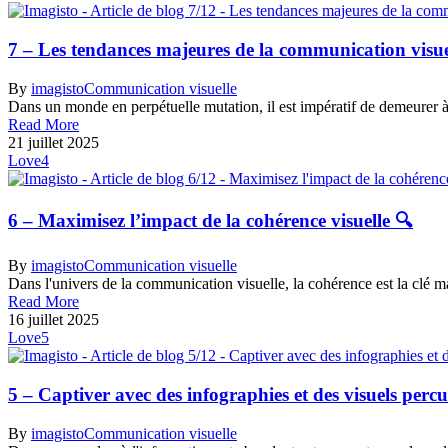
7 – Les tendances majeures de la communication visue
By
imagisto
Communication visuelle
Dans un monde en perpétuelle mutation, il est impératif de demeurer à
Read More
21 juillet 2025
Love
4
6 – Maximisez l’impact de la cohérence visuelle 🔍
By
imagisto
Communication visuelle
Dans l'univers de la communication visuelle, la cohérence est la clé ma
Read More
16 juillet 2025
Love
5
5 – Captiver avec des infographies et des visuels percu
By
imagisto
Communication visuelle