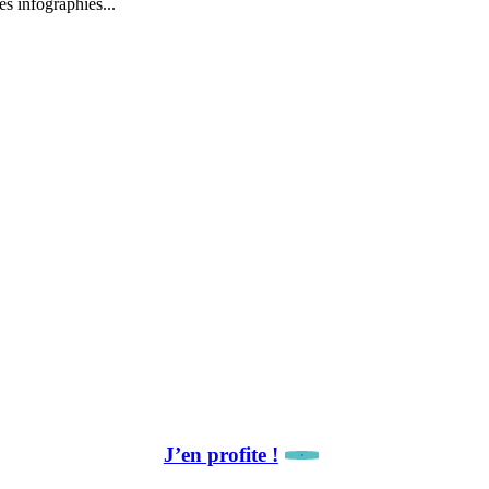
s infographies...
La newsletter, c’est par ici !
🎁 Avantage abonné :
10 % de remise sur notre première collaboration.
J’en profite !