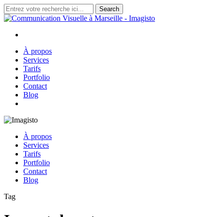
Skip
Search
to
Close
main
Search
content
search
Menu
À propos
Services
Tarifs
Portfolio
Contact
Blog
search
À propos
Services
Tarifs
Portfolio
Contact
Blog
Tag