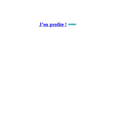
🎁 Avantage abonné :
10 % de remise sur notre première collaboration.
J’en profite !