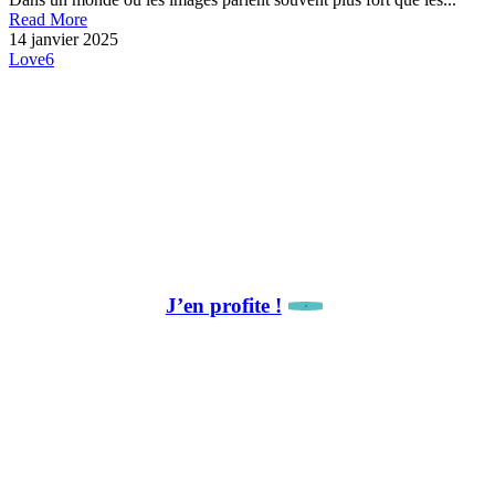
Read More
14 janvier 2025
Love
6
La newsletter, c’est par ici !
🎁 Avantage abonné :
10 % de remise sur notre première collaboration.
J’en profite !