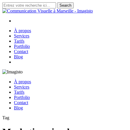
Skip
Search
to
Close
main
Search
content
search
Menu
À propos
Services
Tarifs
Portfolio
Contact
Blog
search
À propos
Services
Tarifs
Portfolio
Contact
Blog
Tag